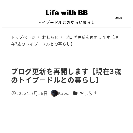
メ
イ
MENU
ン
トイプードルとのゆるい暮らし
コ
トップページ
おしらせ
ブログ更新を再開します【現
ン
在3歳のトイプードルとの暮らし】
テ
ン
ツ
ブログ更新を再開します【現在3歳
へ
のトイプードルとの暮らし】
移
動
カテゴリー
2023年7月16日
Kawa
おしらせ
投稿日
著
者