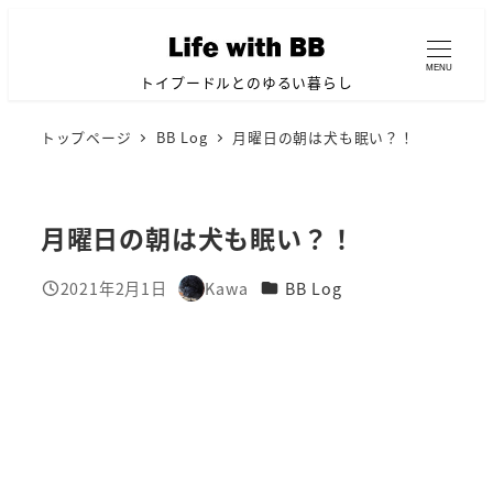
メ
イ
MENU
ン
トイプードルとのゆるい暮らし
コ
トップページ
BB Log
月曜日の朝は犬も眠い？！
ン
テ
ン
月曜日の朝は犬も眠い？！
ツ
へ
カテゴリー
2021年2月1日
Kawa
BB Log
移
投稿日
著
者
動