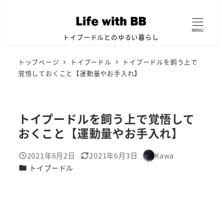
メ
イ
MENU
ン
トイプードルとのゆるい暮らし
コ
トップページ
トイプードル
トイプードルを飼う上で
ン
覚悟しておくこと【運動量やお手入れ】
テ
ン
ツ
トイプードルを飼う上で覚悟して
へ
おくこと【運動量やお手入れ】
移
動
2021年6月2日
2021年6月3日
Kawa
投稿日
更新日
著
カテゴリー
トイプードル
者