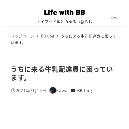
メ
イ
MENU
ン
トイプードルとのゆるい暮らし
コ
トップページ
BB Log
うちに来る牛乳配達員に困って
ン
います。
テ
ン
ツ
うちに来る牛乳配達員に困ってい
へ
ます。
移
動
カテゴリー
2021年3月16日
Kawa
BB Log
投稿日
著
者