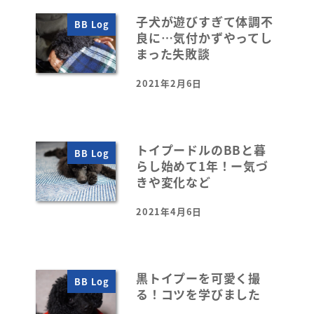
子犬が遊びすぎて体調不
BB Log
良に…気付かずやってし
まった失敗談
2021年2月6日
投稿日
トイプードルのBBと暮
BB Log
らし始めて1年！ー気づ
きや変化など
2021年4月6日
投稿日
黒トイプーを可愛く撮
BB Log
る！コツを学びました