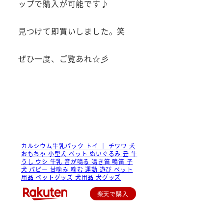
ップで購入が可能です♪
見つけて即買いしました。笑
ぜひ一度、ご覧あれ☆彡
カルシウム牛乳パック トイ ｜ チワワ 犬
おもちゃ 小型犬 ペット ぬいぐるみ 丑 牛
うし ウシ 牛乳 音が鳴る 鳴き笛 鳴笛 子
犬 パピー 甘噛み 噛む 運動 遊び ペット
用品 ペットグッズ 犬用品 犬グッズ
楽天で購入