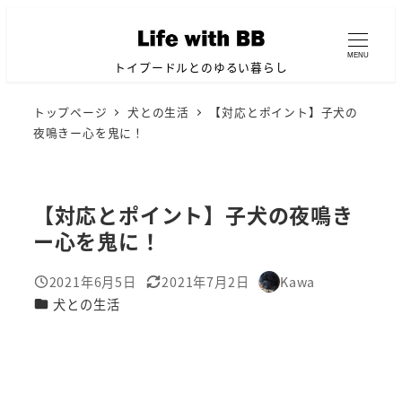
メ
イ
MENU
ン
トイプードルとのゆるい暮らし
コ
トップページ
犬との生活
【対応とポイント】子犬の
ン
夜鳴きー心を鬼に！
テ
ン
ツ
【対応とポイント】子犬の夜鳴き
へ
ー心を鬼に！
移
動
2021年6月5日
2021年7月2日
Kawa
投稿日
更新日
著
カテゴリー
犬との生活
者