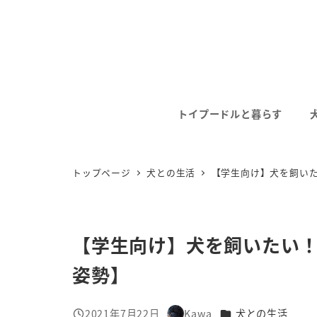
メ
イ
ン
コ
ン
テ
トイプードルと暮らす
ン
ツ
へ
トップページ
犬との生活
【学生向け】犬を飼い
移
動
【学生向け】犬を飼いたい
姿勢】
カテゴリー
2021年7月22日
Kawa
犬との生活