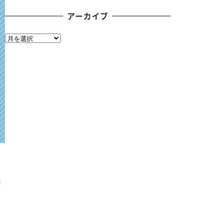
アーカイブ
ア
ー
カ
イ
ブ
出