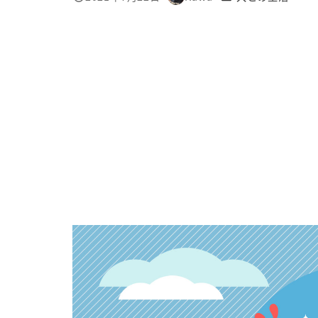
投稿日
著
者