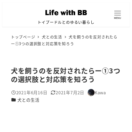
メ
イ
MENU
ン
トイプードルとのゆるい暮らし
コ
トップページ
犬との生活
犬を飼うのを反対されたら
ン
ー①3つの選択肢と対応策を知ろう
テ
ン
ツ
犬を飼うのを反対されたらー①3つ
へ
の選択肢と対応策を知ろう
移
動
2021年6月16日
2021年7月2日
Kawa
投稿日
更新日
著
カテゴリー
犬との生活
者